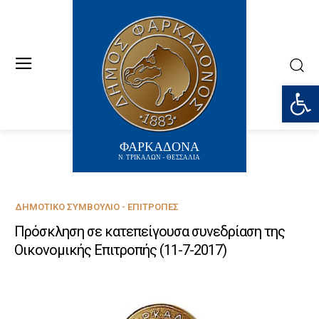
Ανοίξτε
ΦΑΡΚΑΔΟΝΑ
Ν. ΤΡΙΚΑΛΩΝ - ΘΕΣΣΑΛΙΑ
ΔΗΜΟΤΙΚΌ ΣΥΜΒΟΎΛΙΟ - ΕΠΙΤΡΟΠΈΣ
Πρόσκληση σε κατεπείγουσα συνεδρίαση της
Οικονομικής Επιτροπής (11-7-2017)