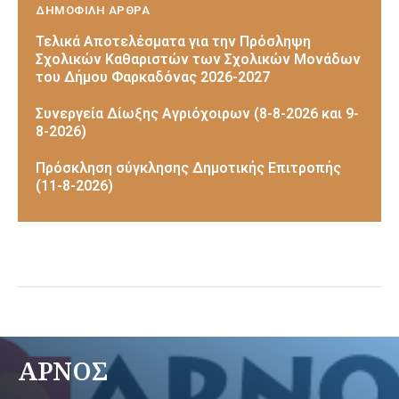
ΔΗΜΟΦΙΛΗ ΑΡΘΡΑ
Τελικά Αποτελέσματα για την Πρόσληψη
Σχολικών Καθαριστών των Σχολικών Μονάδων
του Δήμου Φαρκαδόνας 2026-2027
Συνεργεία Δίωξης Αγριόχοιρων (8-8-2026 και 9-
8-2026)
Πρόσκληση σύγκλησης Δημοτικής Επιτροπής
(11-8-2026)
ΑΡΝΟΣ