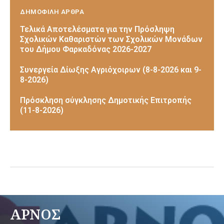
ΔΗΜΟΦΙΛΗ ΑΡΘΡΑ
Τελικά Αποτελέσματα για την Πρόσληψη
Σχολικών Καθαριστών των Σχολικών Μονάδων
του Δήμου Φαρκαδόνας 2026-2027
Συνεργεία Δίωξης Αγριόχοιρων (8-8-2026 και 9-
8-2026)
Πρόσκληση σύγκλησης Δημοτικής Επιτροπής
(11-8-2026)
ΑΡΝΟΣ