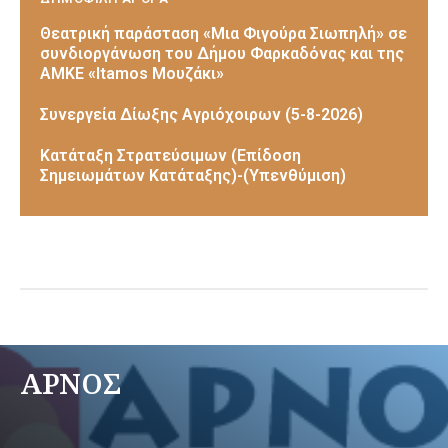
Θεατρική παράσταση «Μια Φιγούρα Σιωπηλή» σε
συνδιοργάνωση του Δήμου Φαρκαδόνας και της
ΑΜΚΕ «Itamos Μουζάκι»
Συνεργεία Δίωξης Αγριόχοιρων (5-8-2026)
Κατάταξη Στρατεύσιμων (Επίδοση
Σημειωμάτων Κατάταξης)-(Υπενθύμιση)
ΑΡΝΟΣ