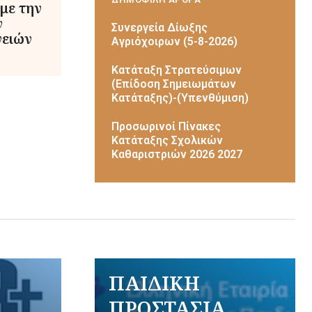
με την
ν
Συνεργεία Δίωξης
νειών
Αγριόχοιρων (5-8-2026)
Κατάταξη Στρατεύσιμων
(Επίδοση Σημειωμάτων
Κατάταξης)-(Υπενθύμιση)
Προσωρινοί Πίνακες
Κατάταξης Σχολικών
Καθαριστριών 2026 2027
ΠΑΙΔΙΚΗ
ΠΡΟΣΤΑΣΙΑ