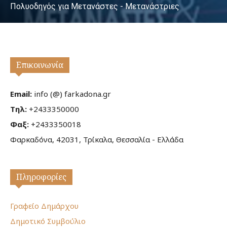
Πολυοδηγός για Μετανάστες - Μετανάστριες
Επικοινωνία
Email:
info (@) farkadona.gr
Τηλ:
+2433350000
Φαξ:
+2433350018
Φαρκαδόνα, 42031, Τρίκαλα, Θεσσαλία - Ελλάδα
Πληροφορίες
Γραφείο Δημάρχου
Δημοτικό Συμβούλιο