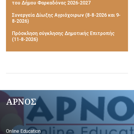
του Δήμου Φαρκαδόνας 2026-2027
Συνεργεία Δίωξης Αγριόχοιρων (8-8-2026 και 9-
8-2026)
Πρόσκληση σύγκλησης Δημοτικής Επιτροπής
(11-8-2026)
ΑΡΝΟΣ
Online Education