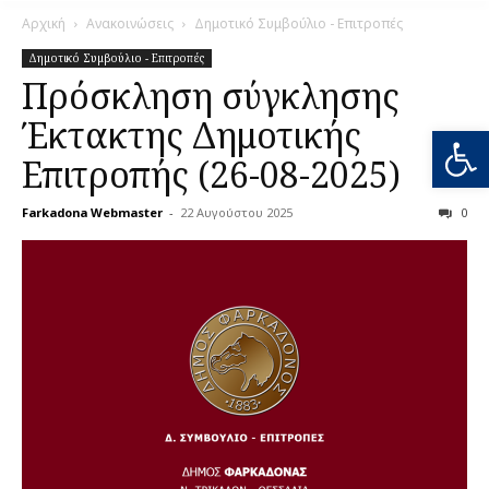
Αρχική
Ανακοινώσεις
Δημοτικό Συμβούλιο - Επιτροπές
Δημοτικό Συμβούλιο - Επιτροπές
Πρόσκληση σύγκλησης
Έκτακτης Δημοτικής
Ανοίξτε
Επιτροπής (26-08-2025)
Farkadona Webmaster
-
22 Αυγούστου 2025
0