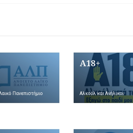
A18+
Λαικό Πανεπιστήμιο
Αλκοόλ και Ανήλικοι