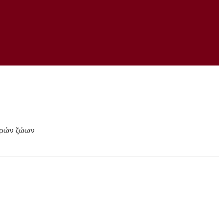
κρών ζώων