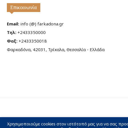
Επικοινωνία
Email:
info (@) farkadona.gr
Τηλ:
+2433350000
Φαξ:
+2433350018
Φαρκαδόνα, 42031, Τρίκαλα, Θεσσαλία - Ελλάδα
Χρησιμοποιούμε cookies στον ιστότοπό μας για να σας προ