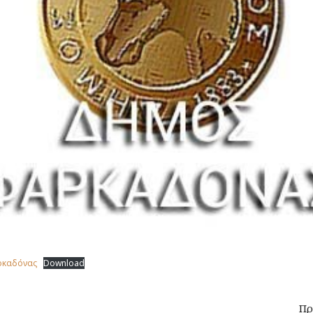
ρκαδόνας
Download
Πρ