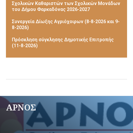
Σχολικών Καθαριστών των Σχολικών Μονάδων
του Δήμου Φαρκαδόνας 2026-2027
Συνεργεία Δίωξης Αγριόχοιρων (8-8-2026 και 9-
8-2026)
Πρόσκληση σύγκλησης Δημοτικής Επιτροπής
(11-8-2026)
ΑΡΝΟΣ