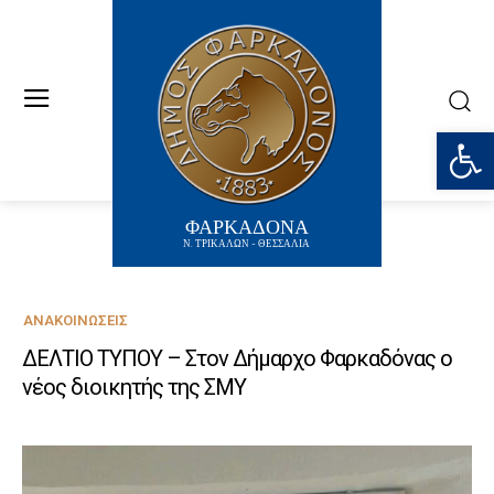
Ανοίξτε
ΦΑΡΚΑΔΟΝΑ
Ν. ΤΡΙΚΑΛΩΝ - ΘΕΣΣΑΛΙΑ
ΑΝΑΚΟΙΝΏΣΕΙΣ
ΔΕΛΤΙΟ ΤΥΠΟΥ – Στον Δήμαρχο Φαρκαδόνας ο
νέος διοικητής της ΣΜΥ