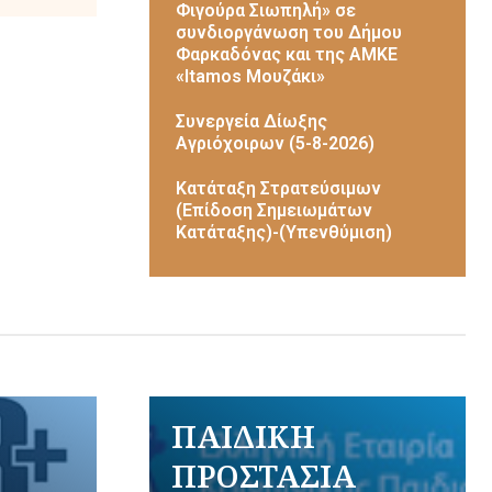
Φιγούρα Σιωπηλή» σε
συνδιοργάνωση του Δήμου
Φαρκαδόνας και της ΑΜΚΕ
«Itamos Μουζάκι»
Συνεργεία Δίωξης
Αγριόχοιρων (5-8-2026)
Κατάταξη Στρατεύσιμων
(Επίδοση Σημειωμάτων
Κατάταξης)-(Υπενθύμιση)
ΠΑΙΔΙΚΗ
ΠΡΟΣΤΑΣΙΑ