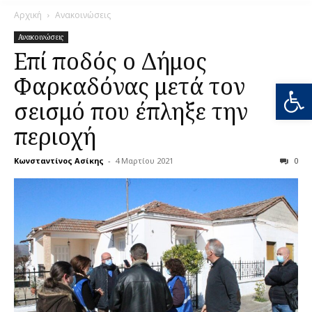
Αρχική
Ανακοινώσεις
Ανακοινώσεις
Επί ποδός ο Δήμος
Φαρκαδόνας μετά τον
Ανοίξτε
σεισμό που έπληξε την
περιοχή
Κωνσταντίνος Ασίκης
-
4 Μαρτίου 2021
0