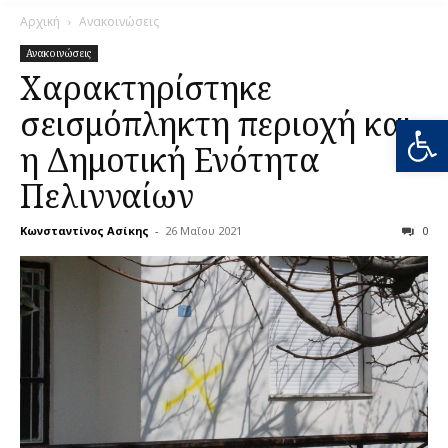
Αρχική
Ανακοινώσεις
Ανακοινώσεις
Χαρακτηρίστηκε
σεισμόπληκτη περιοχή και
Ανοίξτε
η Δημοτική Ενότητα
Πελινναίων
Κωνσταντίνος Ασίκης
-
26 Μαΐου 2021
0