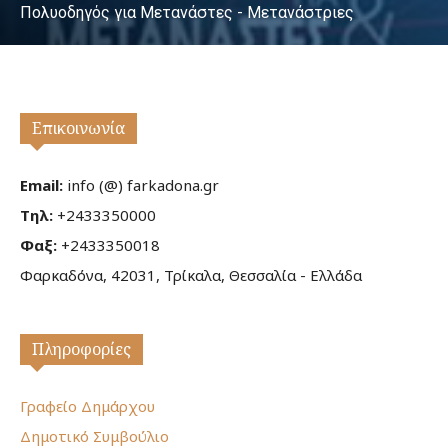
Πολυοδηγός για Μετανάστες - Μετανάστριες
Επικοινωνία
Email:
info (@) farkadona.gr
Τηλ:
+2433350000
Φαξ:
+2433350018
Φαρκαδόνα, 42031, Τρίκαλα, Θεσσαλία - Ελλάδα
Πληροφορίες
Γραφείο Δημάρχου
Δημοτικό Συμβούλιο