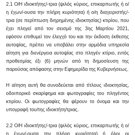
2.1 Ο/Η ιδιοκτήτης/-τρια (ψιλός κύριος, επικαρπωτής ή ο/
η έχων/-ουσα την πλήρη κυριότητα) ή ο/η διαχειριστής/-
τρια (σε περίπτωση διηρημένης ιδιοκτησίας) κτιρίου, που
έχει πληγεί από τον σεισμό της 3ης Μαρτίου 2021,
εφόσον επιθυμεί τον έλεγχό του και την έκδοση έκθεσης
αυτοψίας, πρέπει να υποβάλει στην αρμόδια υπηρεσία
αίτηση για διενέργεια αυτοψίας στο πληγέν κτίριο, εντός
προθεσμίας έξι (6) μηνών από τη δημοσίευση της
παρούσας απόφασης στην Εφημερίδα της Κυβερνήσεως.
Η αίτηση αυτή θα συνοδεύεται από τίτλους ιδιοκτησίας,
οδοιπορικό σκαρίφημα και φωτογραφίες του πληγέντος
κτιρίου. Οι φωτογραφίες θα φέρουν το όνομα και την
υπογραφή του/της ιδιοκτήτη/τριας.
2.2 Ο/Η ιδιοκτήτης/-τρια (ψιλός κύριος, επικαρπωτής ή ο/
η έχων/-ουσα την πλήρη κυριότητα) ή όλοι οι