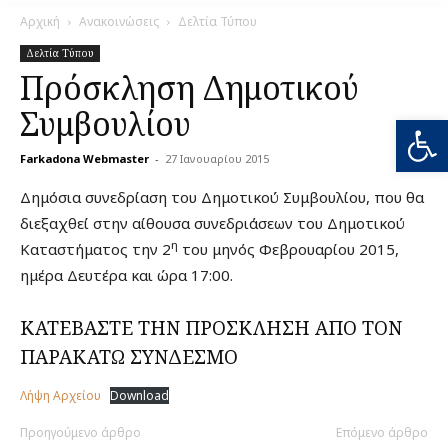
Αρχική
Ανακοινώσεις
Δελτία Τύπου
Δελτία Τύπου
Πρόσκληση Δημοτικού
Συμβουλίου
Ανοίξτε
Farkadona Webmaster
-
27 Ιανουαρίου 2015
0
Δημόσια συνεδρίαση του Δημοτικού Συμβουλίου, που θα
διεξαχθεί στην αίθουσα συνεδριάσεων του Δημοτικού
η
Καταστήματος την 2
του μηνός Φεβρουαρίου 2015,
ημέρα Δευτέρα και ώρα 17:00.
ΚΑΤΕΒΑΣΤΕ ΤΗΝ ΠΡΟΣΚΛΗΣΗ ΑΠΟ ΤΟΝ
ΠΑΡΑΚΑΤΩ ΣΥΝΔΕΣΜΟ
Λήψη Αρχείου
Download
Προηγούμενο άρθρο
Επόμενο άρθρο