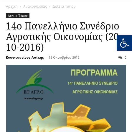
Αρχική
Ανακοινώσεις
Δελτία Τύπου
Δελτία Τύπου
14ο Πανελλήνιο Συνέδριο
Αγροτικής Οικονομίας (20-
Ανοίξτε
10-2016)
Κωνσταντίνος Ασίκης
-
19 Οκτωβρίου 2016
0