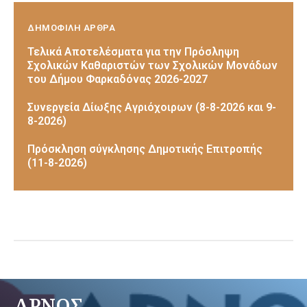
ΔΗΜΟΦΙΛΗ ΑΡΘΡΑ
Τελικά Αποτελέσματα για την Πρόσληψη
Σχολικών Καθαριστών των Σχολικών Μονάδων
του Δήμου Φαρκαδόνας 2026-2027
Συνεργεία Δίωξης Αγριόχοιρων (8-8-2026 και 9-
8-2026)
Πρόσκληση σύγκλησης Δημοτικής Επιτροπής
(11-8-2026)
ΑΡΝΟΣ