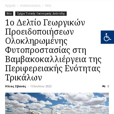
Αρχική
Ανακοινώσεις
Νέα
Νέα
Τμήμα Τοπικής Οικονομικής Ανάπτυξης
1ο Δελτίο Γεωργικών
Προειδοποιήσεων
Ανοίξτε
Ολοκληρωμένης
Φυτοπροστασίας στη
Βαμβακοκαλλιέργεια της
Περιφερειακής Ενότητας
Τρικάλων
Ηλίας Σβανάς
-
13 Ιουλίου 2022
0