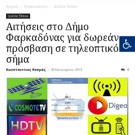
Αρχική
Ανακοινώσεις
Δελτία Τύπου
Δελτία Τύπου
Αιτήσεις στο Δήμο
Φαρκαδόνας για δωρεάν
Ανοίξτε
πρόσβαση σε τηλεοπτικό
σήμα
Κωνσταντίνος Κοσμάς
-
30 Ιανουαρίου 2019
0