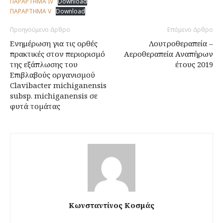
ΠΑΡΑΡΤΗΜΑ ΙV
Download
ΠΑΡΑΡΤΗΜΑ V
Download
Προηγούμενο άρθρο
Επόμενο άρθρο
Ενημέρωση για τις ορθές
Λουτροθεραπεία –
πρακτικές στον περιορισµό
Αεροθεραπεία Αναπήρων
της εξάπλωσης του
έτους 2019
Επιβλαβούς οργανισµού
Clavibacter michiganensis
subsp. michiganensis σε
φυτά τοµάτας
Κωνσταντίνος Κοσμάς