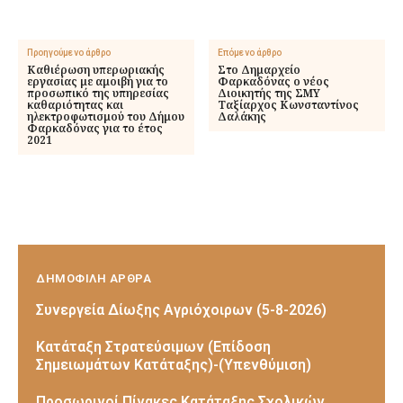
Προηγούμενο άρθρο
Επόμενο άρθρο
Καθιέρωση υπερωριακής
Στο Δημαρχείο
εργασίας με αμοιβή για το
Φαρκαδόνας ο νέος
προσωπικό της υπηρεσίας
Διοικητής της ΣΜΥ
καθαριότητας και
Ταξίαρχος Κωνσταντίνος
ηλεκτροφωτισμού του Δήμου
Δαλάκης
Φαρκαδόνας για το έτος
2021
ΔΗΜΟΦΙΛΗ ΑΡΘΡΑ
Συνεργεία Δίωξης Αγριόχοιρων (5-8-2026)
Κατάταξη Στρατεύσιμων (Επίδοση
Σημειωμάτων Κατάταξης)-(Υπενθύμιση)
Προσωρινοί Πίνακες Κατάταξης Σχολικών