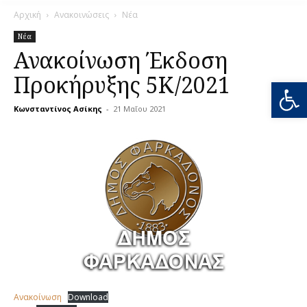
Αρχική
Ανακοινώσεις
Νέα
Νέα
Ανακοίνωση Έκδοση
Προκήρυξης 5Κ/2021
Ανοίξτε
Κωνσταντίνος Ασίκης
-
21 Μαΐου 2021
0
Ανακοίνωση
Download