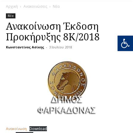
Αρχική
Ανακοινώσεις
Νέα
Νέα
Ανακοίνωση Έκδοση
Προκήρυξης 8Κ/2018
Ανοίξτε
Κωνσταντίνος Ασίκης
-
3 Ιουλίου 2018
0
Ανακοίνωση
Download