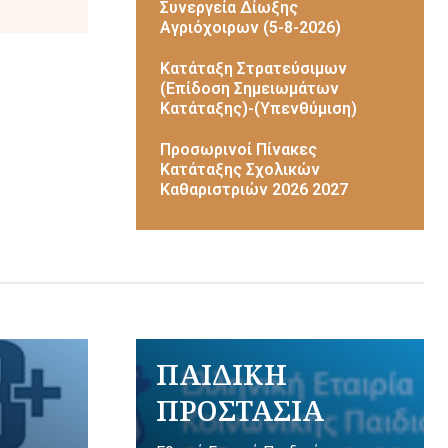
Συνεργεία Δίωξης
Αγριόχοιρων (5-8-2026)
Κατάταξη Στρατεύσιμων
(Επίδοση Σημειωμάτων
Κατάταξης)-(Υπενθύμιση)
Προσωρινοί Πίνακες
Κατάταξης Σχολικών
Καθαριστριών 2026 2027
ΠΑΙΔΙΚΗ
ΠΡΟΣΤΑΣΙΑ