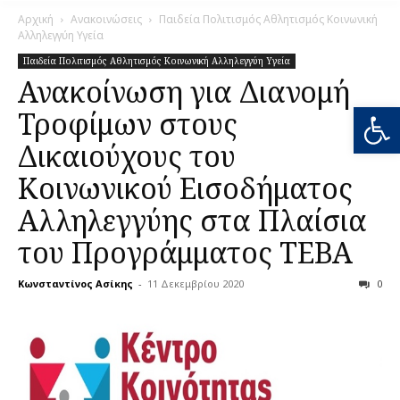
Αρχική
Ανακοινώσεις
Παιδεία Πολιτισμός Αθλητισμός Κοινωνική
Αλληλεγγύη Υγεία
Παιδεία Πολιτισμός Αθλητισμός Κοινωνική Αλληλεγγύη Υγεία
Ανακοίνωση για Διανομή
Ανοίξτε
Τροφίμων στους
Δικαιούχους του
Κοινωνικού Εισοδήματος
Αλληλεγγύης στα Πλαίσια
του Προγράμματος ΤΕΒΑ
Κωνσταντίνος Ασίκης
-
11 Δεκεμβρίου 2020
0