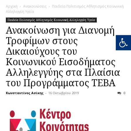
Αρχική
Ανακοινώσεις
Παιδεία Πολιτισμός Αθλητισμός Κοινωνική
Αλληλεγγύη Υγεία
Παιδεία Πολιτισμός Αθλητισμός Κοινωνική Αλληλεγγύη Υγεία
Ανακοίνωση για Διανομή
Ανοίξτε
Τροφίμων στους
Δικαιούχους του
Κοινωνικού Εισοδήματος
Αλληλεγγύης στα Πλαίσια
του Προγράμματος ΤΕΒΑ
Κωνσταντίνος Ασίκης
-
16 Οκτωβρίου 2019
0