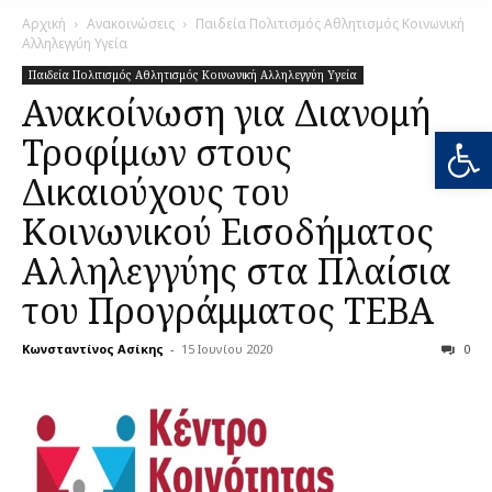
Αρχική
Ανακοινώσεις
Παιδεία Πολιτισμός Αθλητισμός Κοινωνική
Αλληλεγγύη Υγεία
Παιδεία Πολιτισμός Αθλητισμός Κοινωνική Αλληλεγγύη Υγεία
Ανακοίνωση για Διανομή
Ανοίξτε
Τροφίμων στους
Δικαιούχους του
Κοινωνικού Εισοδήματος
Αλληλεγγύης στα Πλαίσια
του Προγράμματος ΤΕΒΑ
Κωνσταντίνος Ασίκης
-
15 Ιουνίου 2020
0