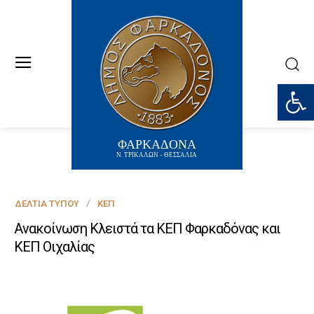
Ανοίξτε
ΦΑΡΚΑΔΟΝΑ
Ν. ΤΡΙΚΑΛΩΝ - ΘΕΣΣΑΛΙΑ
ΔΕΛΤΊΑ ΤΎΠΟΥ
ΚΕΠ
Ανακοίνωση Κλειστά τα ΚΕΠ Φαρκαδόνας και
ΚΕΠ Οιχαλίας