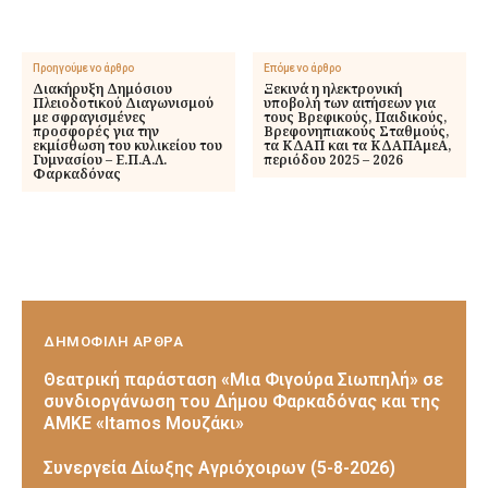
Προηγούμενο άρθρο
Επόμενο άρθρο
Διακήρυξη Δημόσιου
Ξεκινά η ηλεκτρονική
Πλειοδοτικού Διαγωνισμού
υποβολή των αιτήσεων για
με σφραγισμένες
τους Βρεφικούς, Παιδικούς,
προσφορές για την
Βρεφονηπιακούς Σταθμούς,
εκμίσθωση του κυλικείου του
τα ΚΔΑΠ και τα ΚΔΑΠΑμεΑ,
Γυμνασίου – Ε.Π.Α.Λ.
περιόδου 2025 – 2026
Φαρκαδόνας
ΔΗΜΟΦΙΛΗ ΑΡΘΡΑ
Θεατρική παράσταση «Μια Φιγούρα Σιωπηλή» σε
συνδιοργάνωση του Δήμου Φαρκαδόνας και της
ΑΜΚΕ «Itamos Μουζάκι»
Συνεργεία Δίωξης Αγριόχοιρων (5-8-2026)