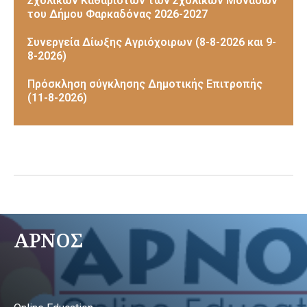
Σχολικών Καθαριστών των Σχολικών Μονάδων
του Δήμου Φαρκαδόνας 2026-2027
Συνεργεία Δίωξης Αγριόχοιρων (8-8-2026 και 9-
8-2026)
Πρόσκληση σύγκλησης Δημοτικής Επιτροπής
(11-8-2026)
ΑΡΝΟΣ