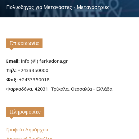
Πολυοδηγός για Μετανάστες - Μετανάστριες
Επικοινωνία
Email:
info (@) farkadona.gr
Τηλ:
+2433350000
Φαξ:
+2433350018
Φαρκαδόνα, 42031, Τρίκαλα, Θεσσαλία - Ελλάδα
Πληροφορίες
Γραφείο Δημάρχου
Δημοτικό Συμβούλιο