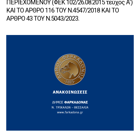
ΠΕΡΙΕΧΟΜΕΝΟΥ (ΦΕΚ 102/26.08.2015 τεύχος Α’)
ΚΑΙ ΤΟ ΑΡΘΡΟ 116 ΤΟΥ Ν.4547/2018 ΚΑΙ ΤΟ
ΑΡΘΡΟ 43 ΤΟΥ Ν.5043/2023.