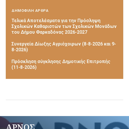
ΔΗΜΟΦΙΛΗ ΑΡΘΡΑ
Τελικά Αποτελέσματα για την Πρόσληψη
Σχολικών Καθαριστών των Σχολικών Μονάδων
του Δήμου Φαρκαδόνας 2026-2027
Συνεργεία Δίωξης Αγριόχοιρων (8-8-2026 και 9-
8-2026)
Πρόσκληση σύγκλησης Δημοτικής Επιτροπής
(11-8-2026)
ΑΡΝΟΣ