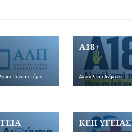
A18+
Λαικό Πανεπιστήμιο
Αλκοόλ και Ανήλικοι
ΥΓΕΙΑ
ΚΕΠ ΥΓΕΙΑΣ