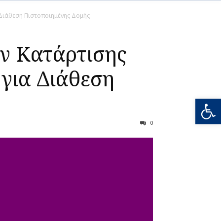
Διάθεση Πιστοποιημένης Δομής
ν Κατάρτισης
για Διάθεση
Ανοίξτε
0