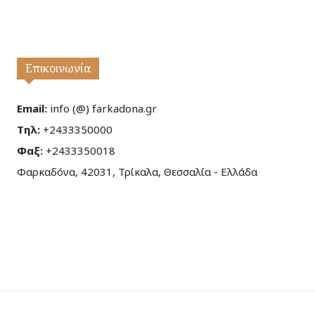
Επικοινωνία
Email:
info (@) farkadona.gr
Τηλ:
+2433350000
Φαξ:
+2433350018
Φαρκαδόνα, 42031, Τρίκαλα, Θεσσαλία - Ελλάδα