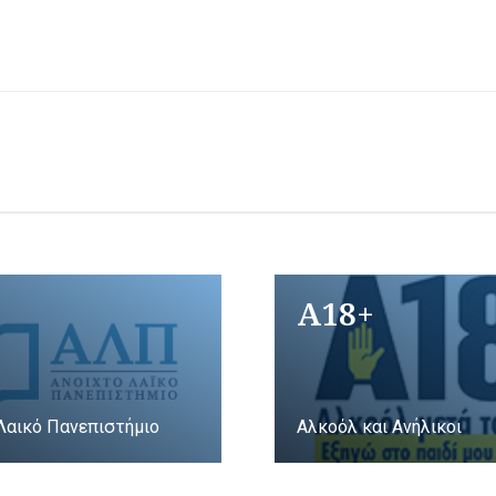
A18+
Λαικό Πανεπιστήμιο
Αλκοόλ και Ανήλικοι