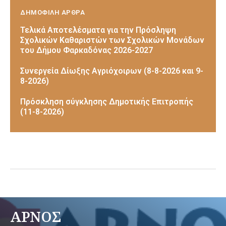
ΔΗΜΟΦΙΛΗ ΑΡΘΡΑ
Τελικά Αποτελέσματα για την Πρόσληψη
Σχολικών Καθαριστών των Σχολικών Μονάδων
του Δήμου Φαρκαδόνας 2026-2027
Συνεργεία Δίωξης Αγριόχοιρων (8-8-2026 και 9-
8-2026)
Πρόσκληση σύγκλησης Δημοτικής Επιτροπής
(11-8-2026)
ΑΡΝΟΣ