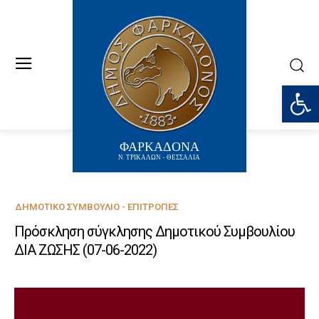
Ανοίξτε
ΦΑΡΚΑΔΟΝΑ
Ν. ΤΡΙΚΑΛΩΝ - ΘΕΣΣΑΛΙΑ
ΔΗΜΟΤΙΚΌ ΣΥΜΒΟΎΛΙΟ - ΕΠΙΤΡΟΠΈΣ
Πρόσκληση σύγκλησης Δημοτικού Συμβουλίου
ΔΙΑ ΖΩΣΗΣ (07-06-2022)