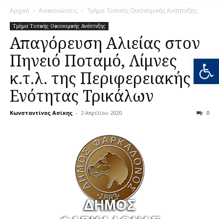
Αρχική
Ανακοινώσεις
Τμήμα Τοπικής Οικονομικής Ανάπτυξης
Τμήμα Τοπικής Οικονομικής Ανάπτυξης
Απαγόρευση Αλιείας στον
Πηνειό Ποταμό, Λίμνες
Ανοίξτε
κ.τ.λ. της Περιφερειακής
Ενότητας Τρικάλων
Κωνσταντίνος Ασίκης
-
2 Απριλίου 2020
0