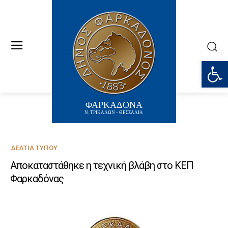
Ανοίξτε
ΦΑΡΚΑΔΟΝΑ
Ν. ΤΡΙΚΑΛΩΝ - ΘΕΣΣΑΛΙΑ
ΔΕΛΤΊΑ ΤΎΠΟΥ
Αποκαταστάθηκε η τεχνική βλάβη στο ΚΕΠ
Φαρκαδόνας