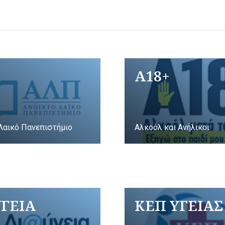
A18+
Λαικό Πανεπιστήμιο
Αλκοόλ και Ανήλικοι
ΥΓΕΙΑ
ΚΕΠ ΥΓΕΙΑΣ