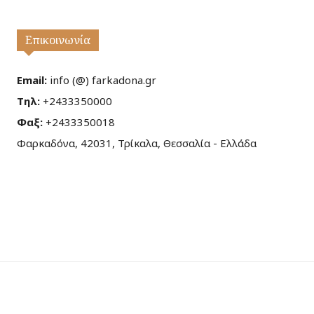
Επικοινωνία
Email:
info (@) farkadona.gr
Τηλ:
+2433350000
Φαξ:
+2433350018
Φαρκαδόνα, 42031, Τρίκαλα, Θεσσαλία - Ελλάδα