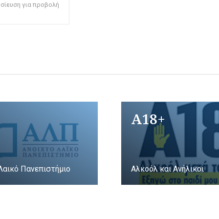
οσίευση για προβολή
A18+
Λαικό Πανεπιστήμιο
Αλκοόλ και Ανήλικοι