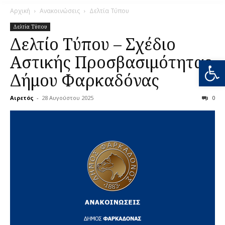
Αρχική
Ανακοινώσεις
Δελτία Τύπου
Δελτία Τύπου
Δελτίο Τύπου – Σχέδιο
Αστικής Προσβασιμότητας
Ανοίξτε
Δήμου Φαρκαδόνας
Αιρετός
-
28 Αυγούστου 2025
0