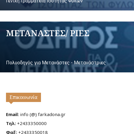
Γενική Γραμματεία Ισότητας Φύλων
ΜΕΤΑΝΑΣΤΕΣ/ ΡΙΕΣ
Πολυοδηγός για Μετανάστες - Μετανάστριες
Επικοινωνία
Email:
info (@) farkadona.gr
Τηλ:
+2433350000
Φαξ:
+2433350018