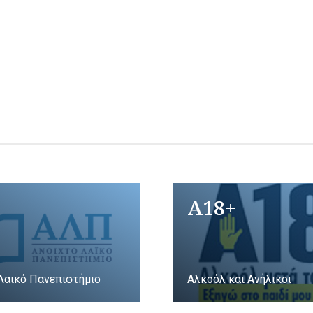
A18+
Λαικό Πανεπιστήμιο
Αλκοόλ και Ανήλικοι