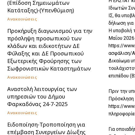
Η ΕΛΣΤΑΤ κα
(Επίδοση Σημειωμάτων
Ιδιωτών Συν
Κατάταξης)-(Υπενθύμιση)
ΙΣ, θα υποβ
Ανακοινώσεις
δήλωση για 
Προκήρυξη διαγωνισμού για την
Η υποβολή τ
πρόσληψη προσωπικού των
Μαΐου 2026
κλάδων και ειδικοτήτων ΔΕ
https://www.
Φύλαξης και ΔΕ Προσωπικού
ασφάλιση/Α
Εξωτερικής Φρούρησης των
Δικαίωμα υπ
Σωφρονιστικών Καταστημάτων
τουλάχιστον
επιπέδου (B
Ανακοινώσεις
Αναστολή λειτουργίας των
Πριν την υπ
υπηρεσιών του Δήμου
Πρόσκληση 
Φαρκαδόνας 24-7-2025
https://www.
Ανακοινώσεις
πληροφορίες
Ειδοποίηση-Τροποποίηση για
Για οποιαδή
επέμβαση Συνεργείων Δίωξης