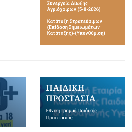
Συνεργεία Δίωξης
Αγριόχοιρων (5-8-2026)
Κατάταξη Στρατεύσιμων
(Επίδοση Σημειωμάτων
Κατάταξης)-(Υπενθύμιση)
ΠΑΙΔΙΚΗ
ΠΡΟΣΤΑΣΙΑ
Εθνική Γραμμή Παιδικής
Προστασίας