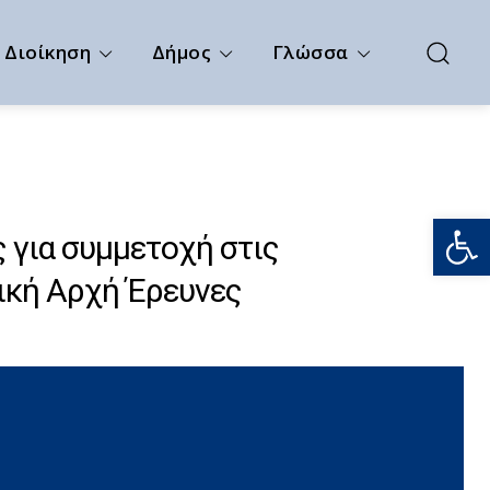
Διοίκηση
Δήμος
Γλώσσα
Ανοίξτε
 για συμμετοχή στις
τική Αρχή Έρευνες