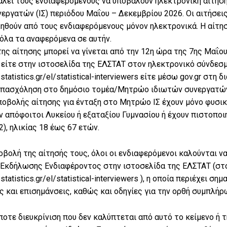
λεί τους ενδιαφερόμενους να υποβάλουν ηλεκτρονική αίτηση
εργατών (ΙΣ) περιόδου Μαΐου – Δεκεμβρίου 2026. Οι αιτήσει
ληθούν από τους ενδιαφερόμενους μόνον ηλεκτρονικά. Η αίτ
όλα τα αναφερόμενα σε αυτήν.
ης αίτησης μπορεί να γίνεται από την 12η ώρα της 7ης Μαΐο
 είτε στην ιστοσελίδα της ΕΛΣΤΑΤ στον ηλεκτρονικό σύνδεσ
statistics.gr/el/statistical-interviewers είτε μέσω gov.gr στη
πασχόληση στο δημόσιο τομέα/Μητρώο ιδιωτών συνεργατών 
οβολής αίτησης για ένταξη στο Μητρώο ΙΣ έχουν μόνο φυσικ
 απόφοιτοι Λυκείου ή εξαταξίου Γυμνασίου ή έχουν πιστοποι
2), ηλικίας 18 έως 67 ετών.
οβολή της αίτησής τους, όλοι οι ενδιαφερόμενοι καλούνται ν
Εκδήλωσης Ενδιαφέροντος στην ιστοσελίδα της ΕΛΣΤΑΤ (στ
statistics.gr/el/statistical-interviewers ), η οποία περιέχει σ
 και επισημάνσεις, καθώς και οδηγίες για την ορθή συμπλήρ
ποτε διευκρίνιση που δεν καλύπτεται από αυτό το κείμενο 