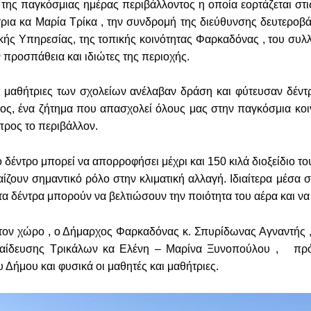
 της παγκόσμιας ημέρας περιβάλλοντος η οποία εορτάζεται στ
τρια κα Μαρία Τρίκα , την συνδρομή της διεύθυνσης δευτεροβ
ής Υπηρεσίας, της τοπικής κοινότητας Φαρκαδόνας , του συλ
ν προσπάθεια και ιδιώτες της περιοχής.
 μαθήτριες των σχολείων ανέλαβαν δράση και φύτευσαν δέντρ
ος, ένα ζήτημα που απασχολεί όλους μας στην παγκόσμια κοι
 προς το περιβάλλον.
 δέντρο μπορεί να απορροφήσει μέχρι και 150 κιλά διοξείδιο τ
αίζουν σημαντικό ρόλο στην κλιματική αλλαγή. Ιδιαίτερα μέσα 
α δέντρα μπορούν να βελτιώσουν την ποιότητα του αέρα και να κ
ον χώρο , ο Δήμαρχος Φαρκαδόνας κ. Σπυρίδωνας Αγναντής , 
παίδευσης Τρικάλων κα Ελένη – Μαρίνα Ξυνοπούλου , πρόεδ
 Δήμου και φυσικά οι μαθητές και μαθήτριες.