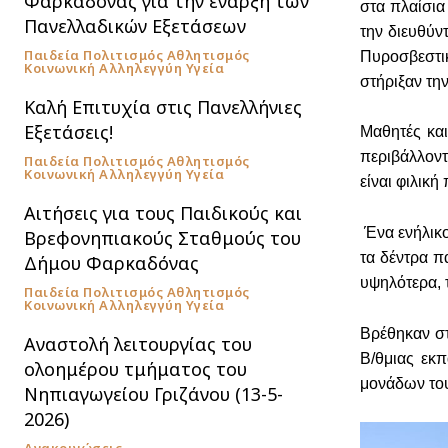
Φαρκαδόνας για την έναρξη των
στα πλαίσια
Πανελλαδικών Εξετάσεων
την διευθύν
Παιδεία Πολιτισμός Αθλητισμός
Πυροσβεστικ
Κοινωνική Αλληλεγγύη Υγεία
στήριξαν τη
Καλή Επιτυχία στις Πανελλήνιες
Εξετάσεις!
Μαθητές και
περιβάλλοντ
Παιδεία Πολιτισμός Αθλητισμός
Κοινωνική Αλληλεγγύη Υγεία
είναι φιλική
Αιτήσεις για τους Παιδικούς και
Ένα ενήλικο
Βρεφονηπιακούς Σταθμούς του
τα δέντρα π
Δήμου Φαρκαδόνας
υψηλότερα, τ
Παιδεία Πολιτισμός Αθλητισμός
Κοινωνική Αλληλεγγύη Υγεία
Βρέθηκαν στ
Αναστολή λειτουργίας του
Β/θμιας εκ
ολοημέρου τμήματος του
μονάδων του
Νηπιαγωγείου Γριζάνου (13-5-
2026)