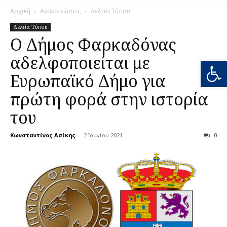
Αρχική
Ανακοινώσεις
Δελτία Τύπου
Δελτία Τύπου
Ο Δήμος Φαρκαδόνας
αδελφοποιείται με
Ανοίξτε
Ευρωπαϊκό Δήμο για
πρώτη φορά στην ιστορία
του
Κωνσταντίνος Ασίκης
-
2 Ιουνίου 2021
0