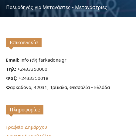
Πολυοδηγός για Μετανάστες - Μετανάστριες
Επικοινωνία
Email:
info (@) farkadona.gr
Τηλ:
+2433350000
Φαξ:
+2433350018
Φαρκαδόνα, 42031, Τρίκαλα, Θεσσαλία - Ελλάδα
Πληροφορίες
Γραφείο Δημάρχου
Δημοτικό Συμβούλιο