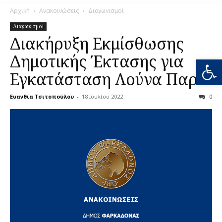
Αρχική
Ανακοινώσεις
Διαγωνισμοί
Διαγωνισμοί
Διακήρυξη Εκμίσθωσης
Δημοτικής Έκτασης για
Ανοίξτε
Εγκατάσταση Λούνα Παρκ
Ευανθία Τσιτοπούλου
-
18 Ιουλίου 2022
0