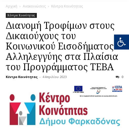
Αρχική
Ανακοινώσεις
Κέντρα Κοινότητας
Κέντρα Κοινότητας
Διανομή Τροφίμων στους
Δικαιούχους του
Ανοίξτε
Κοινωνικού Εισοδήματος
Αλληλεγγύης στα Πλαίσια
του Προγράμματος ΤΕΒΑ
Κέντρο Κοινότητας
-
4 Απριλίου 2023
0