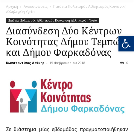
Αρχική
Ανακοινώσεις
Παιδεία Πολιτισμός Αθλητισμός Κοινωνική
Αλληλεγγύη Υγεία
Παιδεία Πολιτισμός Αθλητισμός Κοινωνική Αλληλεγγύη Υγεία
Διασύνδεση Δύο Κέντρων
Ανοίξτε
Κοινότητας Δήμου Τεμπών
και Δήμου Φαρκαδόνας
Κωνσταντίνος Ασίκης
-
15 Φεβρουαρίου 2018
0
Σε διάστημα μίας εβδομάδας πραγματοποιήθηκαν