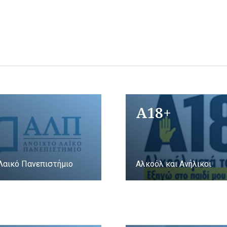
A18+
Λαικό Πανεπιστήμιο
Αλκοόλ και Ανήλικοι