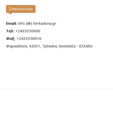
Επικοινωνία
Email:
info (@) farkadona.gr
Τηλ:
+2433350000
Φαξ:
+2433350018
Φαρκαδόνα, 42031, Τρίκαλα, Θεσσαλία - Ελλάδα