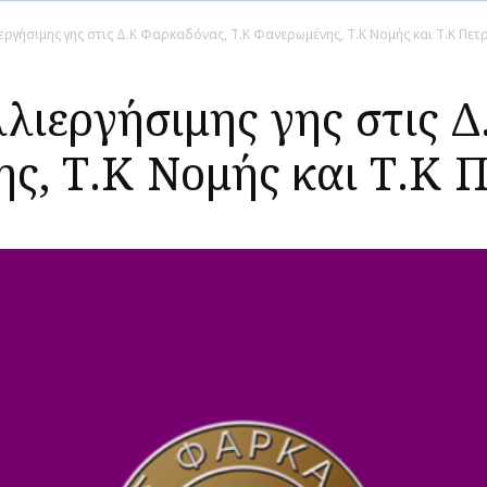
ργήσιμης γης στις Δ.Κ Φαρκαδόνας, Τ.Κ Φανερωμένης, Τ.Κ Νομής και Τ.Κ Πε
λιεργήσιμης γης στις 
ς, Τ.Κ Νομής και Τ.Κ 