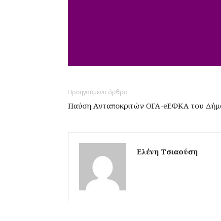
Προηγούμενο άρθρο
Παύση Ανταποκριτών ΟΓΑ-eΕΦΚΑ του Δήμ
Ελένη Τσιαούση