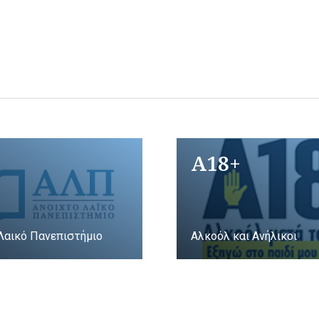
A18+
Λαικό Πανεπιστήμιο
Αλκοόλ και Ανήλικοι