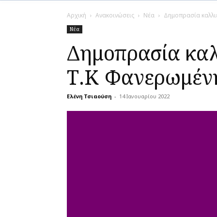
Αρχική
Ανακοινώσεις
Νέα
Δημοπρασία καλλιε
Νέα
Δημοπρασία καλ
Τ.Κ Φανερωμένη
Ελένη Τσιαούση
-
14 Ιανουαρίου 2022