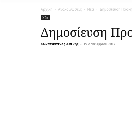
Αρχική
Ανακοινώσεις
Νέα
Δημοσίευση Προκή
Νέα
Δημοσίευση Προ
Κωνσταντίνος Ασίκης
-
19 Δεκεμβρίου 2017