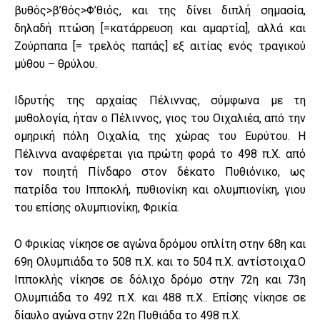
βυθός>β’θός>Φ’θιός, και της δίνει διπλή σημασία,
δηλαδή πτώση [=κατάρρευση και αμαρτία], αλλά και
Ζούρπαπα [= τρελός παπάς] εξ αιτίας ενός τραγικού
μύθου – θρύλου.
Ιδρυτής της αρχαίας Πέλιννας, σύμφωνα με τη
μυθολογία, ήταν ο Πέλιννος, γιος του Οιχαλιέα, από την
ομηρική πόλη Οιχαλία, της χώρας του Ευρύτου. Η
Πέλιννα αναφέρεται για πρώτη φορά το 498 π.Χ. από
τον ποιητή Πίνδαρο στον δέκατο Πυθιόνικο, ως
πατρίδα του Ιπποκλή, πυθιονίκη και ολυμπιονίκη, γιου
του επίσης ολυμπιονίκη, Φρικία.
Ο Φρικίας νίκησε σε αγώνα δρόμου οπλίτη στην 68η και
69η Ολυμπιάδα το 508 π.Χ. και το 504 π.Χ. αντίστοιχα.Ο
Ιπποκλής νίκησε σε δόλιχο δρόμο στην 72η και 73η
Ολυμπιάδα το 492 π.Χ. και 488 π.Χ.. Επίσης νίκησε σε
δίαυλο αγώνα στην 22η Πυθιάδα το 498 π.Χ.