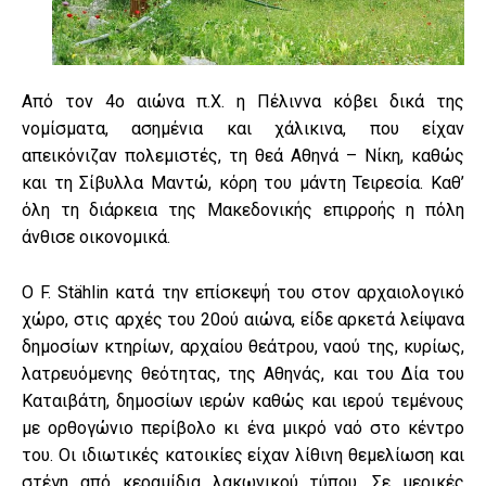
Από τον 4ο αιώνα π.Χ. η Πέλιννα κόβει δικά της
νομίσματα, ασημένια και χάλικινα, που είχαν
απεικόνιζαν πολεμιστές, τη θεά Αθηνά – Νίκη, καθώς
και τη Σίβυλλα Μαντώ, κόρη του μάντη Τειρεσία. Καθ’
όλη τη διάρκεια της Μακεδονικής επιρροής η πόλη
άνθισε οικονομικά.
Ο F. Stählin κατά την επίσκεψή του στον αρχαιολογικό
χώρο, στις αρχές του 20ού αιώνα, είδε αρκετά λείψανα
δημοσίων κτηρίων, αρχαίου θεάτρου, ναού της, κυρίως,
λατρευόμενης θεότητας, της Αθηνάς, και του Δία του
Καταιβάτη, δημοσίων ιερών καθώς και ιερού τεμένους
με ορθογώνιο περίβολο κι ένα μικρό ναό στο κέντρο
του. Οι ιδιωτικές κατοικίες είχαν λίθινη θεμελίωση και
στέγη από κεραμίδια λακωνικού τύπου. Σε μερικές