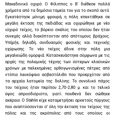
Μακεδονικό οχυρό. Ο Φίλιππος ο Β΄ διέθεσε πολλά
χρήματα από τα δημόσια ταμεία του για το σκοπό αυτό.
Εγκατέστησε μόνιμη φρουρά, η πόλη επεκτάθηκε σε
μεγάλη έκταση της πεδιάδας και οχυρώθηκε με νέο
ισχυρό τείχος, το βόρειο σκέλος του οποίου δεν ήταν
συνεχές αλλά διακόπτονταν από απότομους βράχους.
Υπήρξε, δηλαδή, συνδυασμός φυσικής και τεχνικής
οχύρωσης. Το νέο τείχος έδινε στην πόλη μια
μεγαλειώδη ομορφιά. Κατασκευάστηκε σύμφωνα με τις
αρχές της πολεμικής τέχνης των ύστερων κλασικών
χρόνων με πελεκημένες ορθογωνισμένες πέτρες από
ντόπιο λευκόφαιο ασβεστόλιθο που προερχόταν από
τα αρχαία λατομεία της δολίνης. Το συνολικό πάχος
του τείχους ήταν περίπου 2,70-2,80 μ. και το τελικό
ύψος απροσδιόριστο, γιατί πουθενά δεν σώθηκε
ακέραιο. Ο Stählin είχε καταμετρήσει αρκετούς πύργους
που αναπτύσσονταν σ’ όλη την έκταση του τείχους της
πόλης και της ακρόπολης από τους οποίους οι