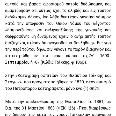
αυτούς και βάρος αφορισμού αυτοίς δεδώκαμεν, και
εμαρτύρησαν ότι ούτως έχει το αληθές και εις τούτον
δεδώκαμεν άδειαν, ίνα λάβη δευτέραν γυναίκα νόμιμον
κατά την απόφασιν του Θείου Νόμου του λέγοντος
«δαιμονιζώσης και σεληνηαζώσης της γυναικός και
σωφροσύνης μη δυνάμενος έχειν ο ανήρ αυτής τούτον
διαζυγήναι, ετέραν δε αγάγεσθαι, ει βουληθείη». Εις γαρ
την περί τούτου δήλωσιν γέγονε το παρόν διαζύγιον και
κατεστρώθη εν τω ιερω κώδικι αχ’7γ΄- 1693-
Σεπτεμβρίου ή -8» (Κώδιξ Τρίκκης, φ 106β).
Στην «Καταγραφή οσπιτίων του Βιλαετίου Τρίκκης και
Σταγών», που πραγματοποιήθηκε το 1820, στον οικισμό
του Πετροπόρου καταγράφεται μόνο ένα (1) σπίτι.
Μετά την απελευθέρωση της Θεσσαλίας το 1881, με
Β.Δ. της 31 Μαρτίου 1883 (ΦΕΚ 126) «Περί διαιρέσεως
εις δήμους της κατά τον νομόν Τρικκάλων ομωνύμου