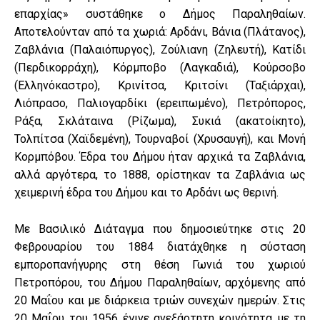
επαρχίας» συστάθηκε ο Δήμος Παραληθαίων.
Αποτελούνταν από τα χωριά: Αρδάνι, Βάνια (Πλάτανος),
Ζαβλάνια (Παλαιόπυργος), Ζούλιανη (Ζηλευτή), Κατίδι
(Περδικορράχη), Κόρμποβο (Λαγκαδιά), Κούρσοβο
(Ελληνόκαστρο), Κρινίτσα, Κριτσίνι (Ταξιάρχαι),
Λιόπρασο, Παλιογαρδίκι (ερειπωμένο), Πετρόπορος,
Ράξα, Σκλάταινα (Ρίζωμα), Συκιά (ακατοίκητο),
Τολπίτσα (Χαϊδεμένη), Τουρναβοί (Χρυσαυγή), και Μονή
Κορμπόβου. Έδρα του Δήμου ήταν αρχικά τα Ζαβλάνια,
αλλά αργότερα, το 1888, ορίστηκαν τα Ζαβλάνια ως
χειμερινή έδρα του Δήμου και το Αρδάνι ως θερινή.
Με Βασιλικό Διάταγμα που δημοσιεύτηκε στις 20
Φεβρουαρίου του 1884 διατάχθηκε η σύσταση
εμποροπανήγυρης στη θέση Γωνιά του χωριού
Πετροπόρου, του Δήμου Παραληθαίων, αρχόμενης από
20 Μαΐου και με διάρκεια τριών συνεχών ημερών. Στις
20 Μαΐου του 1956 έγινε ανεξάρτητη κοινότητα με τη