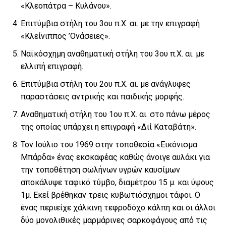
«Κλεοπάτρα – Κυλάνου».
Επιτύμβια στήλη του 3ου π.Χ. αι. με την επιγραφή
«Κλείνιππος ’Ονάσειες».
Ναϊκόσχημη αναθηματική στήλη του 3ου π.Χ. αι. με
ελλιπή επιγραφή.
Επιτύμβια στήλη του 2ου π.Χ. αι. με ανάγλυφες
παραστάσεις αντρικής και παιδικής μορφής.
Αναθηματική στήλη του 1ου π.Χ. αι. στο πάνω μέρος
της οποίας υπάρχει η επιγραφή «Διί Καταβάτη».
Τον Ιούλιο του 1969 στην τοποθεσία «Εικόνισμα
Μπάρδα» ένας εκσκαφέας καθώς άνοιγε αυλάκι για
την τοποθέτηση σωλήνων υγρών καυσίμων
αποκάλυψε ταφικό τύμβο, διαμέτρου 15 μ. και ύψους
1μ. Εκεί βρέθηκαν τρεις κυβωτιόσχημοι τάφοι. Ο
ένας περιείχε χάλκινη τεφροδόχο κάλπη και οι άλλοι
δύο μονολιθικές μαρμάρινες σαρκοφάγους από τις