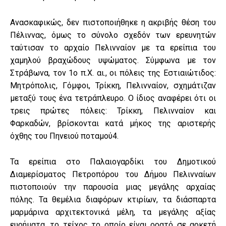
Ανασκαφικώς, δεν πιστοποιήθηκε η ακριβής θέση του
Πέλιννας, όμως το σύνολο σχεδόν των ερευνητών
ταύτισαν το αρχαίο Πελινναίον με τα ερείπια του
χαμηλού βραχώδους υψώματος. Σύμφωνα με τον
Στράβωνα, τον 1ο π.Χ. αι., οι πόλεις της Εστιαιώτιδος:
Μητρόπολις, Γόμφοι, Τρίκκη, Πελινναίον, σχημάτιζαν
μεταξύ τους ένα τετράπλευρο. Ο ίδιος αναφέρει ότι οι
τρεις πρώτες πόλεις: Τρίκκη, Πελινναίον και
Φαρκαδών, βρίσκονται κατά μήκος της αριστερής
όχθης του Πηνειού ποταμού4.
Τα ερείπια στο Παλαιογαρδίκι του Δημοτικού
Διαμερίσματος Πετροπόρου του Δήμου Πελινναίων
πιστοποιούν την παρουσία μιας μεγάλης αρχαίας
πόλης. Τα θεμέλια διαφόρων κτιρίων, τα διάσπαρτα
μαρμάρινα αρχιτεκτονικά μέλη, τα μεγάλης αξίας
ευρήματα, το τείχος το οποίο είναι ορατό σε αρκετή