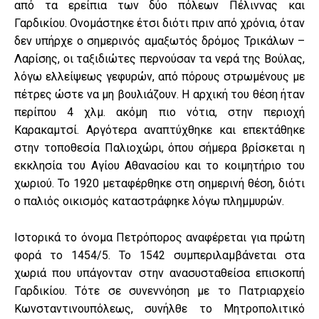
από τα ερείπια των δύο πόλεων Πέλιννας και
Γαρδικίου. Ονομάστηκε έτσι διότι πριν από χρόνια, όταν
δεν υπήρχε ο σημερινός αμαξωτός δρόμος Τρικάλων –
Λαρίσης, οι ταξιδιώτες περνούσαν τα νερά της Βούλας,
λόγω ελλείψεως γεφυρών, από πόρους στρωμένους με
πέτρες ώστε να μη βουλιάζουν. Η αρχική του θέση ήταν
περίπου 4 χλμ. ακόμη πιο νότια, στην περιοχή
Καρακαμτσί. Αργότερα αναπτύχθηκε και επεκτάθηκε
στην τοποθεσία Παλιοχώρι, όπου σήμερα βρίσκεται η
εκκλησία του Αγίου Αθανασίου και το κοιμητήριο του
χωριού. Το 1920 μεταφέρθηκε στη σημερινή θέση, διότι
ο παλιός οικισμός καταστράφηκε λόγω πλημμυρών.
Ιστορικά το όνομα Πετρόπορος αναφέρεται για πρώτη
φορά το 1454/5. Το 1542 συμπεριλαμβάνεται στα
χωριά που υπάγονταν στην ανασυσταθείσα επισκοπή
Γαρδικίου. Τότε σε συνεννόηση με το Πατριαρχείο
Κωνσταντινουπόλεως, συνήλθε το Μητροπολιτικό