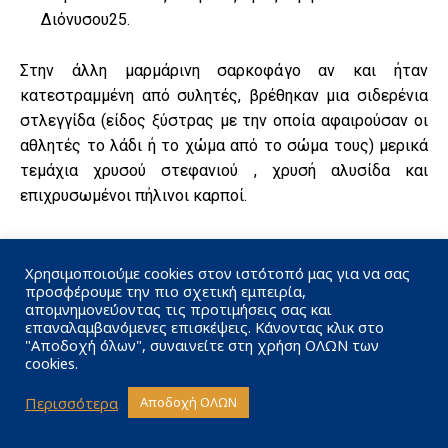
Διόνυσου25.
Στην άλλη μαρμάρινη σαρκοφάγο αν και ήταν
κατεστραμμένη από συλητές, βρέθηκαν μια σιδερένια
στλεγγίδα (είδος ξύστρας με την οποία αφαιρούσαν οι
αθλητές το λάδι ή το χώμα από το σώμα τους) μερικά
τεμάχια χρυσού στεφανιού , χρυσή αλυσίδα και
επιχρυσωμένοι πήλινοι καρποί.
Και οι τρεις τάφοι χρονολογούνται στον 3ο π.Χ. αι.
Χρησιμοποιούμε cookies στον ιστότοπό μας για να σας
προσφέρουμε την πιο σχετική εμπειρία,
Το καλοκαίρι του 1985, σε άλλον τάφο, στην περιοχή
απομνημονεύοντας τις προτιμήσεις σας και
«Μαγούλα» βρέθηκαν χρυσά κτερίσματα μεγάλης
επαναλαμβανόμενες επισκέψεις. Κάνοντας κλικ στο
"Αποδοχή όλων", συναινείτε στη χρήση ΟΛΩΝ των
αρχαιολογικής αξίας.
cookies.
Το μεσαιωνικό Γαρδίκι (ή
Περισσότερα
Αποδοχή ΟΛΩΝ
Παλαιογαρδίκι)