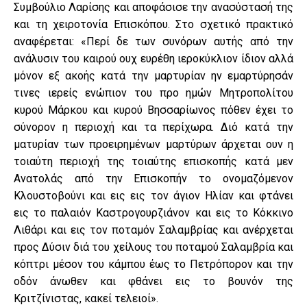
Συμβούλιο Λαρίσης και αποφάσισε την ανασύστασή της
και τη χειροτονία Επισκόπου. Στο σχετικό πρακτικό
αναφέρεται: «Περί δε των συνόρων αυτής από την
ανάλυσιν του καιρού ουχ ευρέθη ιεροκύκλιον ίδιον αλλά
μόνον εξ ακοής κατά την μαρτυρίαν ην εμαρτύρησάν
τινες ιερείς ενώπιον του προ ημών Μητροπολίτου
κυρού Μάρκου και κυρού Βησσαρίωνος πόθεν έχει το
σύνορον η περιοχή και τα περίχωρα. Διό κατά την
ματυρίαν των προειρημένων μαρτύρων άρχεται ουν η
τοιαύτη περιοχή της τοιαύτης επισκοπής κατά μεν
Ανατολάς από την Επισκοπήν το ονομαζόμενον
Κλουστοβούνι και εις εις τον άγιον Ηλίαν και φτάνει
εις το παλαιόν Καστρογουρζιάνον και εις το Κόκκινο
Λιθάρι και εις τον ποταμόν Σαλαμβρίας και ανέρχεται
προς Δύσιν διά του χείλους του ποταμού Σαλαμβρία και
κόπτρι μέσον του κάμπου έως το Πετρόπορον και την
οδόν άνωθεν και φθάνει εις το βουνόν της
Κριτζίνιστας, κακεί τελειοί».