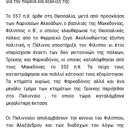
για την πορεία και εξέλιξή της.
Το 357 π.Χ. ήρθε στη Θεσσαλία, μετά από πρόσκληση
των Λαρισαίων Αλευάδων, ο βασιλιάς της Μακεδονίας,
Φίλιππος ο Β΄, ο οποίος ελευθέρωσε τις Θεσσαλικές
πόλεις από το Φερραϊκό ζυγό. Ακολουθώντας έξυπνη
πολιτική, η Πέλιννα υποστήριξε τον Φίλιππο κι έτσι
υπερίσχυσε έναντι των δύο γειτονικών της πόλεων,
Τρίκκης και Φαρκαδόνος, οι οποίες καταλήφθηκαν από
τους Μακεδόνες το 353 π.Χ.. Τα τείχη τους
καταστράφηκαν και πολλοί κάτοικοί τους εξορίστηκαν.
Τα κτήματα κυρίως της Φαρκαδόνος αλλά και ένα
μεγάλο τμήμα των κτημάτων της Τρίκκης περιήλθαν
στο Πελινναίο , το οποίο τώρα καταλάμβανε
μεγαλύτερη έκταση.
Οι Πελινναίοι απολαμβάνουν την εύνοια του Φιλίππου,
του Αλεξάνδρου και των διαδόχων του λόγω της