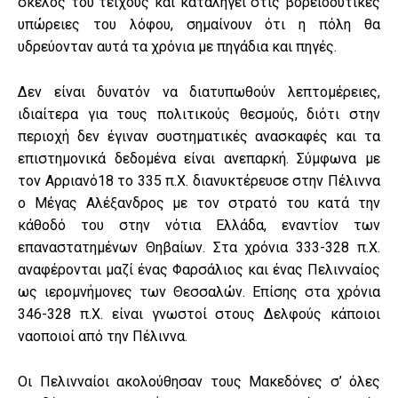
σκέλος του τείχους και καταλήγει στις βορειοδυτικές
υπώρειες του λόφου, σημαίνουν ότι η πόλη θα
υδρεύονταν αυτά τα χρόνια με πηγάδια και πηγές.
Δεν είναι δυνατόν να διατυπωθούν λεπτομέρειες,
ιδιαίτερα για τους πολιτικούς θεσμούς, διότι στην
περιοχή δεν έγιναν συστηματικές ανασκαφές και τα
επιστημονικά δεδομένα είναι ανεπαρκή. Σύμφωνα με
τον Αρριανό18 το 335 π.Χ. διανυκτέρευσε στην Πέλιννα
ο Μέγας Αλέξανδρος με τον στρατό του κατά την
κάθοδό του στην νότια Ελλάδα, εναντίον των
επαναστατημένων Θηβαίων. Στα χρόνια 333-328 π.Χ.
αναφέρονται μαζί ένας Φαρσάλιος και ένας Πελινναίος
ως ιερομνήμονες των Θεσσαλών. Επίσης στα χρόνια
346-328 π.Χ. είναι γνωστοί στους Δελφούς κάποιοι
ναοποιοί από την Πέλιννα.
Οι Πελινναίοι ακολούθησαν τους Μακεδόνες σ’ όλες