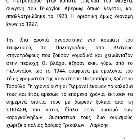
Ο Πετρόπορος ήταν κάποτε τσιφλίκι του Μπίχτα,
συγγενή του Γεωργίου Αβέρωφ όπως λέγεται, και
απαλλοτριώθηκε το 1923. Η οριστική όμως διανομή
έγινε το 1927.
Την ίδια χρονιά αγοράστηκε ένα κομμάτι του
τσιφλικιού, το Παλιογαρδίκι, από βλάχους
κτηνοτρόφους που ζούσαν νομαδικά και χειμώνιαζαν
στην περιοχή. Οι βλάχοι έζησαν εκεί, γύρω από το
Πελινναίον, ως το 1944, σύμφωνα με ομολογία του
τέως γραμματέα της κοινότητας Πετροπόρου, Χρήστου
Τασούλα. Τη χρονιά αυτή οι Γερμανοί έκαψαν τα καλύβια
τους και έτσι, αμέσως τα επόμενα χρόνια, έκτισαν τα
σημερινά σπίτια τους με δωρεάν ξυλεία από τη
ΣΤΕΓΑΣΗ, πιο νότια, δίπλα στον οικισμό των
καραγκούνηδων. Ουσιαστικά τους δυο οικισμούς
χώριζε ο παλιός δρόμος Τρικάλων – Λαρίσης.