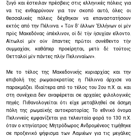
ζυγό και έστειλαν πρέσβεις στις ελληνικές πόλεις για
να τις ενθαρρύνουν για τον σκοπό αυτό, όλες οι
θεσσαλικές πόλεις δέχθηκαν να επαναστατήσουν
εκτός από την Πέλιννα. « Τῶν δ’ ἄλλων ‘Ελλήνων οἱ μὲν
πρὸς Μακεδόνας ἀπέκλινον, οἱ δὲ τὴν ἡσυχίαν εἵλοντο.
Αἰτωλοὶ μὲν οὐν ἅπαντες πρῶτοι συνέθεντο τὴν
συμμαχίαν, καθάπερ προείρηται, μετὰ δὲ τούτοις
Θετταλοὶ μὲν πάντες πλὴν Πελινναίων».
Με το τέλος της Μακεδονικής κυριαρχίας και την
επιβολή της ρωμαιοκρατίας η Πέλιννα άρχισε να
παρακμάζει. Ιδιαίτερα από το τέλος του 2ου π.Χ. αι. και
στη συνέχεια δεν αναφέρεται σε αρχαίες φιλολογικές
πηγές. Πιθανολογείται ότι είχε μεταβληθεί σε άσημη
πόλη της ρωμαϊκής αυτοκρατορίας. Το εθνικό όνομα
Πελιννεύς εμφανίζεται για τελευταία φορά το 130 π.Χ.
όταν ο κτηνίατρος Μητρόδωρος Ανδρομένεος τιμήθηκε
σε προξενικό ψήφισμα των Λαμιέων για τις μεγάλες