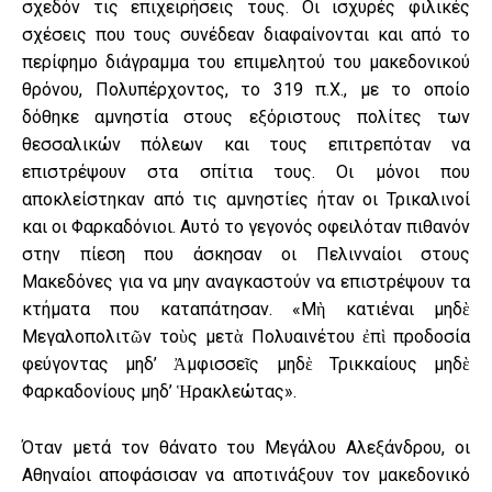
σχεδόν τις επιχειρήσεις τους. Οι ισχυρές φιλικές
σχέσεις που τους συνέδεαν διαφαίνονται και από το
περίφημο διάγραμμα του επιμελητού του μακεδονικού
θρόνου, Πολυπέρχοντος, το 319 π.Χ., με το οποίο
δόθηκε αμνηστία στους εξόριστους πολίτες των
θεσσαλικών πόλεων και τους επιτρεπόταν να
επιστρέψουν στα σπίτια τους. Οι μόνοι που
αποκλείστηκαν από τις αμνηστίες ήταν οι Τρικαλινοί
και οι Φαρκαδόνιοι. Αυτό το γεγονός οφειλόταν πιθανόν
στην πίεση που άσκησαν οι Πελινναίοι στους
Μακεδόνες για να μην αναγκαστούν να επιστρέψουν τα
κτήματα που καταπάτησαν. «Μὴ κατιέναι μηδὲ
Μεγαλοπολιτῶν τοὺς μετὰ Πολυαινέτου ἐπὶ προδοσία
φεύγοντας μηδ’ Ἀμφισσεῖς μηδὲ Τρικκαίους μηδὲ
Φαρκαδονίους μηδ’ Ἡρακλεώτας».
Όταν μετά τον θάνατο του Μεγάλου Αλεξάνδρου, οι
Αθηναίοι αποφάσισαν να αποτινάξουν τον μακεδονικό