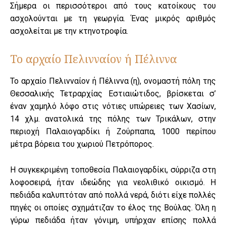
Σήμερα οι περισσότεροι από τους κατοίκους του
ασχολούνται με τη γεωργία. Ένας μικρός αριθμός
ασχολείται με την κτηνοτροφία.
Το αρχαίο Πελινναίον ή Πέλιννα
Το αρχαίο Πελινναίον ή Πέλιννα (η), ονομαστή πόλη της
Θεσσαλικής Τετραρχίας Εστιαιώτιδος, βρίσκεται σ’
έναν χαμηλό λόφο στις νότιες υπώρειες των Χασίων,
14 χλμ. ανατολικά της πόλης των Τρικάλων, στην
περιοχή Παλαιογαρδίκι ή Ζούρπαπα, 1000 περίπου
μέτρα βόρεια του χωριού Πετρόπορος.
Η συγκεκριμένη τοποθεσία Παλαιογαρδίκι, σύρριζα στη
λοφοσειρά, ήταν ιδεώδης για νεολιθικό οικισμό. Η
πεδιάδα καλυπτόταν από πολλά νερά, διότι είχε πολλές
πηγές οι οποίες σχημάτιζαν το έλος της Βούλας. Όλη η
γύρω πεδιάδα ήταν γόνιμη, υπήρχαν επίσης πολλά