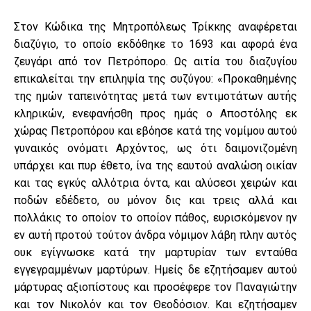
Στον Κώδικα της Μητροπόλεως Τρίκκης αναφέρεται
διαζύγιο, το οποίο εκδόθηκε το 1693 και αφορά ένα
ζευγάρι από τον Πετρόπορο. Ως αιτία του διαζυγίου
επικαλείται την επιληψία της συζύγου: «Προκαθημένης
της ημών ταπεινότητας μετά των εντιμοτάτων αυτής
κληρικών, ενεφανήσθη προς ημάς ο Αποστόλης εκ
χώρας Πετροπόρου και εβόησε κατά της νομίμου αυτού
γυναικός ονόματι Αρχόντος, ως ότι δαιμονιζομένη
υπάρχει και πυρ έθετο, ίνα της εαυτού αναλώση οικίαν
και τας εγκύς αλλότρια όντα, και αλύσεσι χειρών και
ποδών εδέδετο, ου μόνον δις και τρεις αλλά και
πολλάκις το οποίον το οποίον πάθος, ευρισκόμενον ην
εν αυτή προτού τούτον άνδρα νόμιμον λάβη πλην αυτός
ουκ εγίγνωσκε κατά την μαρτυρίαν των ενταύθα
εγγεγραμμένων μαρτύρων. Ημείς δε εζητήσαμεν αυτού
μάρτυρας αξιοπίστους και προσέφερε τον Παναγιώτην
και τον Νικολόν και τον Θεοδόσιον. Και εζητήσαμεν