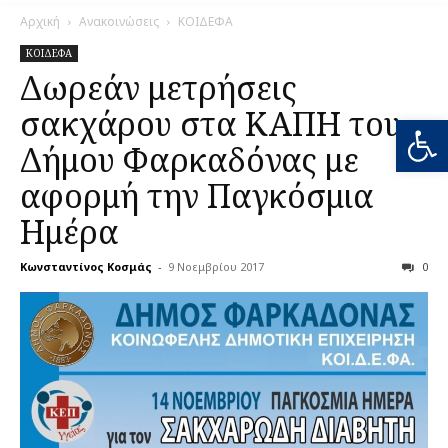
Αρχική
Ανακοινώσεις
ΚΟΙΔΕΦΑ
ΚΟΙΔΕΦΑ
Δωρεάν μετρήσεις
σακχάρου στα ΚΑΠΗ του
Ανοίξτε
Δήμου Φαρκαδόνας με
αφορμή την Παγκόσμια
Ημέρα
Κωνσταντίνος Κοσμάς
-
9 Νοεμβρίου 2017
0