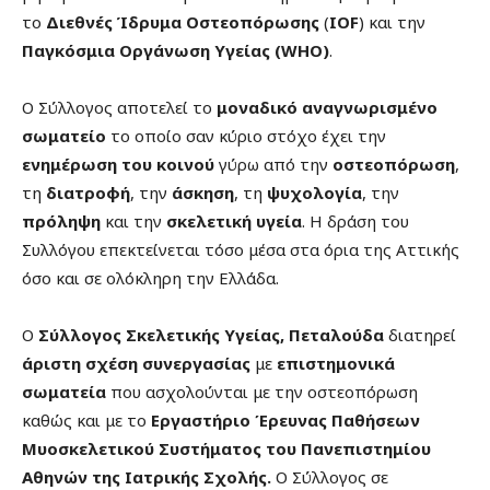
το
Διεθνές Ίδρυμα Οστεοπόρωσης
(
ΙΟ
F
) και την
Παγκόσμια Οργάνωση Υγείας (
WHO
)
.
Ο Σύλλογος αποτελεί το
μοναδικό αναγνωρισμένο
σωματείο
το οποίο σαν κύριο στόχο έχει την
ενημέρωση του κοινού
γύρω από την
οστεοπόρωση
,
τη
διατροφή
, την
άσκηση
, τη
ψυχολογία
, την
πρόληψη
και την
σκελετική υγεία
. Η δράση του
Συλλόγου επεκτείνεται τόσο μέσα στα όρια της Αττικής
όσο και σε ολόκληρη την Ελλάδα.
Ο
Σύλλογος Σκελετικής Υγείας, Πεταλούδα
διατηρεί
άριστη σχέση συνεργασίας
με
επιστημονικά
σωματεία
που ασχολούνται με την οστεοπόρωση
καθώς και με το
Εργαστήριο Έρευνας Παθήσεων
Μυοσκελετικού Συστήματος του Πανεπιστημίου
Αθηνών της Ιατρικής Σχολής.
Ο Σύλλογος σε