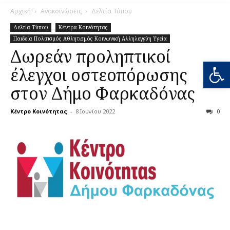
Αρχική
Ανακοινώσεις
Δελτία Τύπου
Δελτία Τύπου
Κέντρα Κοινότητας
Παιδεία Πολιτισμός Αθλητισμός Κοινωνική Αλληλεγγύη Υγεία
Δωρεάν προληπτικοί
Ανοίξτε
έλεγχοι οστεοπόρωσης
στον Δήμο Φαρκαδόνας
Κέντρο Κοινότητας
-
8 Ιουνίου 2022
0