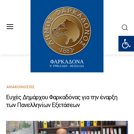
Ανοίξτε
ΦΑΡΚΑΔΟΝΑ
Ν. ΤΡΙΚΑΛΩΝ - ΘΕΣΣΑΛΙΑ
ΑΝΑΚΟΙΝΏΣΕΙΣ
Ευχές Δημάρχου Φαρκαδόνας για την έναρξη
των Πανελληνίων Εξετάσεων