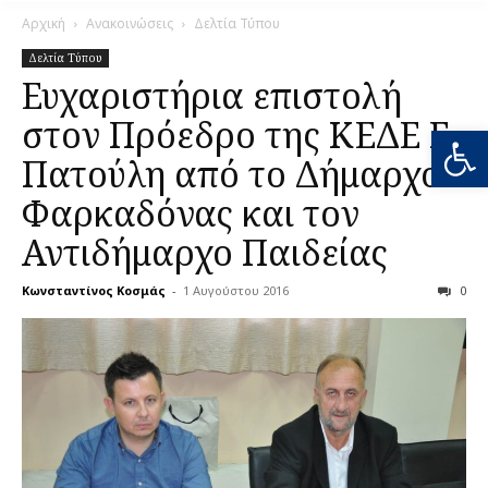
Αρχική
Ανακοινώσεις
Δελτία Τύπου
Δελτία Τύπου
Ευχαριστήρια επιστολή
στον Πρόεδρο της ΚΕΔΕ Γ.
Ανοίξτε
Πατούλη από το Δήμαρχο
Φαρκαδόνας και τον
Αντιδήμαρχο Παιδείας
Κωνσταντίνος Κοσμάς
-
1 Αυγούστου 2016
0